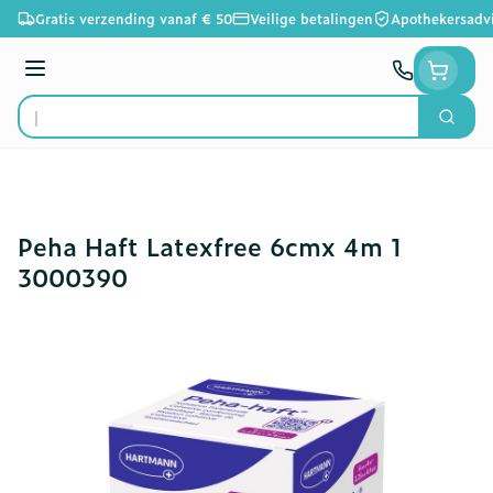
Ga naar de inhoud
Gratis verzending vanaf € 50
Veilige betalingen
Apothekersadv
Menu
Zoek
Product, merk, categorie...
Peha Haft Latexfree 6cmx 4m 1
3000390