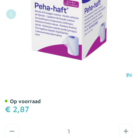
Peha Haft Latexfree 6cmx
Op voorraad
€ 2,87
Aantal