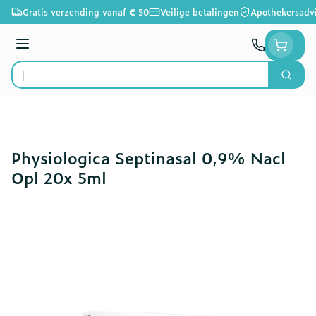
Ga naar de inhoud
Gratis verzending vanaf € 50
Veilige betalingen
Apothekersadv
Menu
Zoek
Product, merk, categorie...
Physiologica Septinasal 0,9% Nacl
Opl 20x 5ml