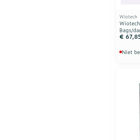
Wiotech
Wiotech
Bags/dar
€ 67,8
Niet b