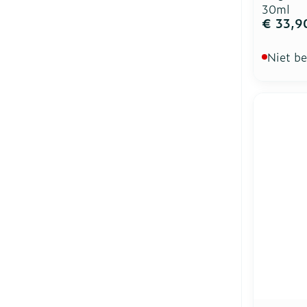
30ml
€ 33,9
Niet b