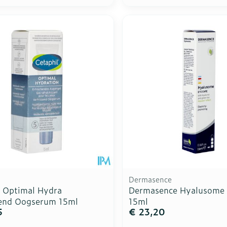
Toon meer
Toon meer
ddelen
Haar
rging
Supplementen
Insectenw
n
Mondmaskers
middelen
nissen
d -
uid
id
Dermasence
l Optimal Hydra
Dermasence Hyalusome 
Zelfbruiner
Scheren
send Oogserum 15ml
15ml
5
€ 23,20