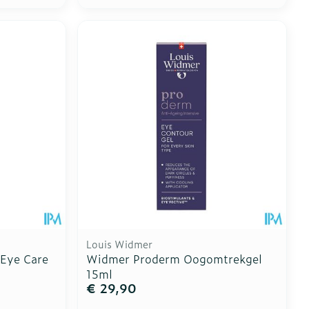
Toon meer
erende
Parfums en
geurproducten
Louis Widmer
Eye Care
Widmer Proderm Oogomtrekgel
CBD
15ml
€ 29,90