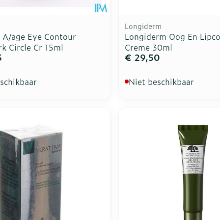
Longiderm
 A/age Eye Contour
Longiderm Oog En Lipc
k Circle Cr 15ml
Creme 30ml
5
€ 29,50
eschikbaar
Niet beschikbaar