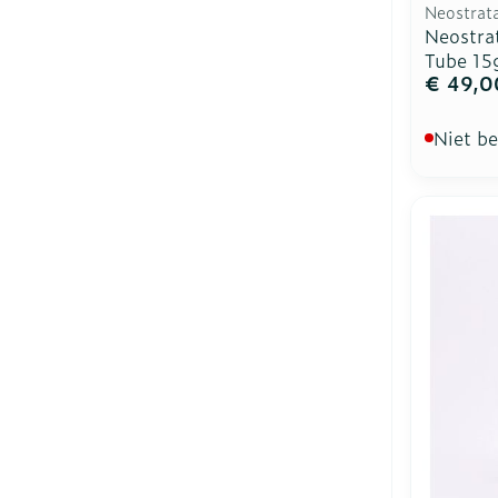
Neostrat
Neostra
Tube 15
€ 49,0
Niet b