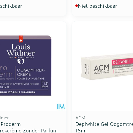
eschikbaar
Niet beschikbaar
dmer
ACM
 Proderm
Depiwhite Gel Oogomtr
ekcrème Zonder Parfum
15ml