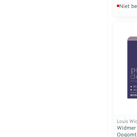
Niet b
Louis Wi
Widmer
Oogomtr