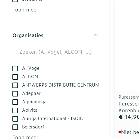
kloven
Aerosol acces
Creme, gel en
Toon meer
Blaren
Zuurstof
Eelt
Ademhalingsst
Organisaties
Eksteroog - l
filter
Toon meer
Spieren en ge
A. Vogel
Specifiek vo
Naalden en sp
ALCON
ANTWERPS DISTRIBUTIE CENTRUM
Infecties
Lichaamsverz
Spuiten
Adephar
Deodorant
Oplossing voor
Puressent
Alphamega
Puressen
Gezichtsverzo
Naalden
Luizen
Apivita
Korenbl
€ 14,9
Naalden voor 
Auriga International - ISDIN
- pennaalden
Beiersdorf
Diagnostica
Niet b
Toon meer
Toon meer