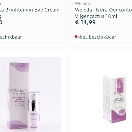
a
Weleda
ta Brightening Eye Cream
Weleda Hydra Oogconto
g
Vijgencactus 10ml
0
€ 14,99
eschikbaar
Niet beschikbaar