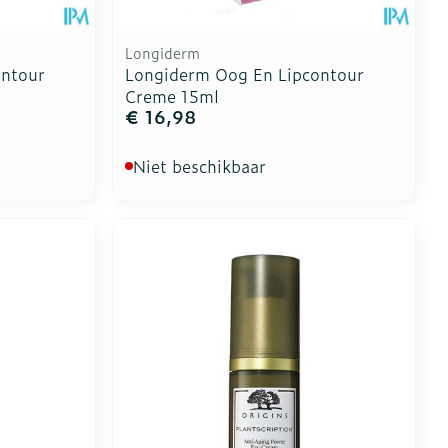
Longiderm
ontour
Longiderm Oog En Lipcontour
Creme 15ml
€ 16,98
Niet beschikbaar