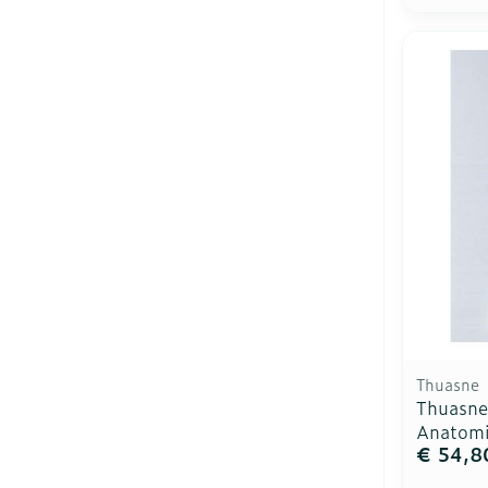
Thuasne
Thuasne
Anatomi
€ 54,8