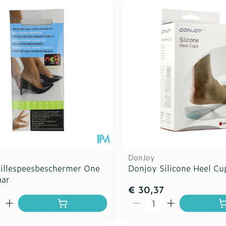
DonJoy
illespeesbeschermer One
Donjoy Silicone Heel Cup
aar
€ 30,37
Aantal