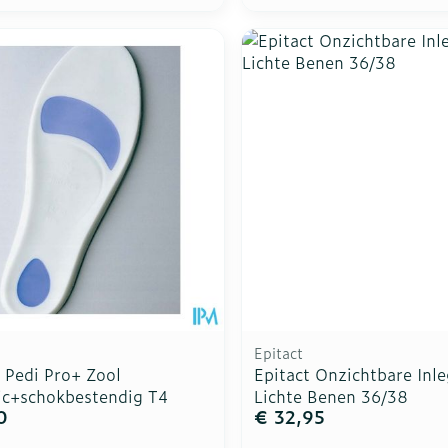
Epitact
 Pedi Pro+ Zool
Epitact Onzichtbare Inl
c+schokbestendig T4
Lichte Benen 36/38
0
€ 32,95