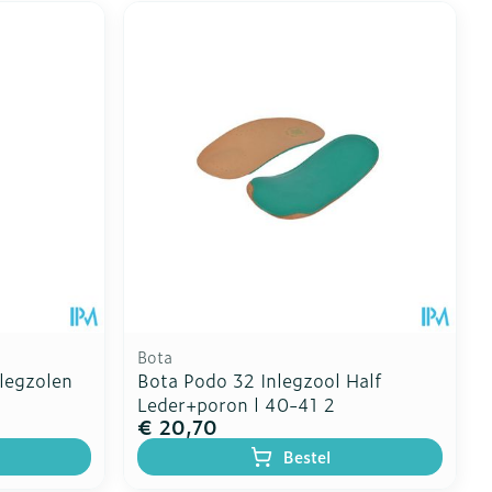
Bota
nlegzolen
Bota Podo 32 Inlegzool Half
Leder+poron l 40-41 2
€ 20,70
Bestel