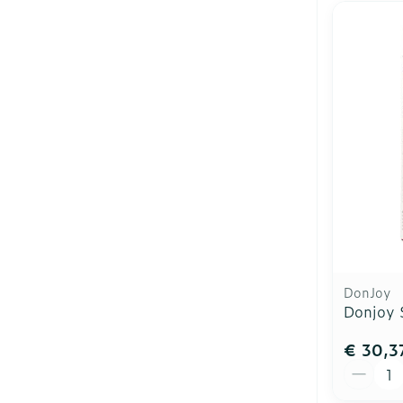
DonJoy
Donjoy 
€ 30,3
Aantal