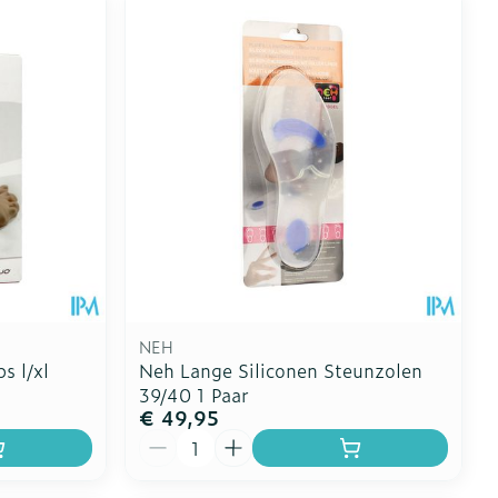
NEH
s l/xl
Neh Lange Siliconen Steunzolen
39/40 1 Paar
€ 49,95
Aantal