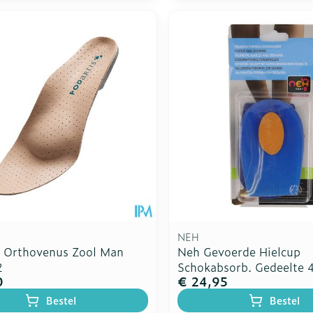
NEH
s Orthovenus Zool Man
Neh Gevoerde Hielcup
2
Schokabsorb. Gedeelte 
0
€ 24,95
Bestel
Bestel