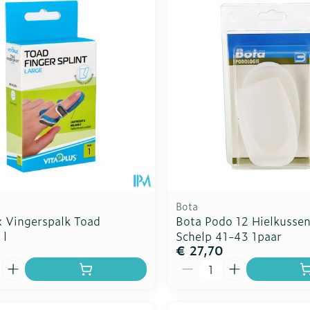
Toon meer
Toon meer
ddelen
Haar
rging
Supplementen
Insectenw
n
Mondmaskers
middelen
nissen
d -
uid
id
Bota
 Vingerspalk Toad
Bota Podo 12 Hielkussen 
 l
Schelp 41-43 1paar
€ 27,70
Zelfbruiner
Scheren
Aantal