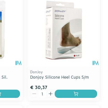
Toon meer
erende
Parfums en
geurproducten
DonJoy
Sil.
Donjoy Silicone Heel Cups S/m
€ 30,37
CBD
Aantal