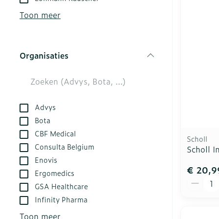
kloven
Aerosol acces
Creme, gel en
Toon meer
Blaren
Zuurstof
Eelt
Ademhalingsst
Organisaties
Eksteroog - l
filter
Toon meer
Spieren en ge
Advys
Specifiek vo
Naalden en sp
Bota
CBF Medical
Infecties
Lichaamsverz
Spuiten
Scholl
Consulta Belgium
Scholl I
Deodorant
Oplossing voor
Enovis
Gezichtsverzo
Naalden
€ 20,9
Luizen
Ergomedics
Aantal
Naalden voor 
GSA Healthcare
- pennaalden
Infinity Pharma
Diagnostica
Toon meer
Toon meer