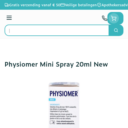
Ga naar de inhoud
Gratis verzending vanaf € 50
Veilige betalingen
Apothekersadv
Menu
Zoek
Product, merk, categorie...
Physiomer Mini Spray 20ml New