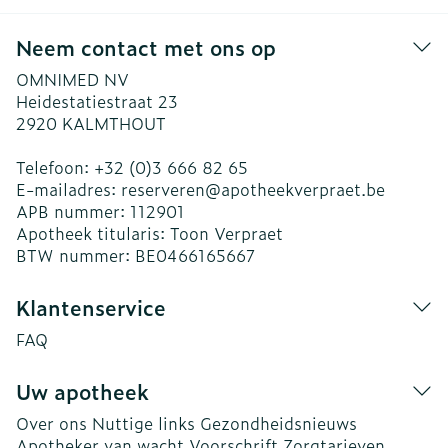
Neem contact met ons op
OMNIMED NV
Heidestatiestraat 23
2920
KALMTHOUT
Telefoon:
+32 (0)3 666 82 65
E-mailadres:
reserveren@
apotheekverpraet.be
APB nummer:
112901
Apotheek titularis:
Toon Verpraet
BTW nummer:
BE0466165667
Klantenservice
FAQ
Uw apotheek
Over ons
Nuttige links
Gezondheidsnieuws
Apotheker van wacht
Voorschrift
Zorgtarieven