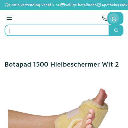
Ga naar de inhoud
Gratis verzending vanaf € 50
Veilige betalingen
Apothekersadv
Menu
Zoek
Product, merk, categorie...
Botapad 1500 Hielbeschermer Wit 2