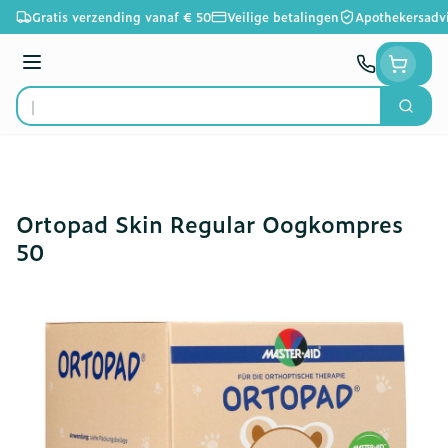
Ga naar de inhoud
Gratis verzending vanaf € 50
Veilige betalingen
Apothekersadv
Menu
Zoek
Product, merk, categorie...
Ortopad Skin Regular Oogkompres
50