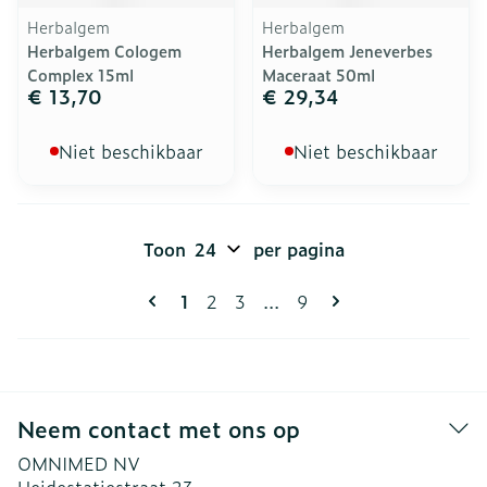
Herbalgem
Herbalgem
Herbalgem Cologem
Herbalgem Jeneverbes
Complex 15ml
Maceraat 50ml
€ 13,70
€ 29,34
Niet beschikbaar
Niet beschikbaar
Toon
per pagina
Pagina's
U lees momenteel pagina
Pagina
Pagina
Pagina
1
2
3
...
9
Neem contact met ons op
OMNIMED NV