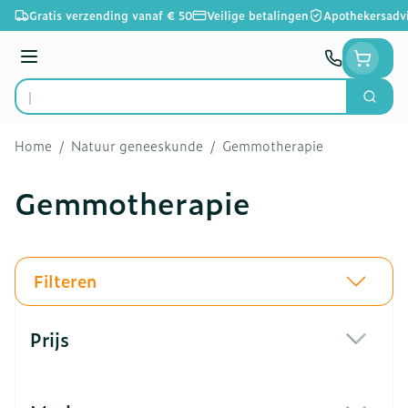
Ga naar de inhoud
Gratis verzending vanaf € 50
Veilige betalingen
Apothekersadv
Menu
Zoek
Product, merk, categorie...
Home
/
Natuur geneeskunde
/
Gemmotherapie
Gemmotherapie
Filteren
Doorgaan naar productlijst
Prijs
filter