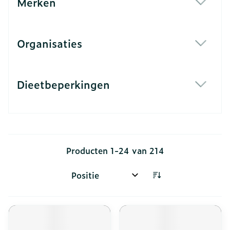
Merken
filter
Organisaties
filter
Dieetbeperkingen
filter
Producten
1
-
24
van
214
Sorteer op: