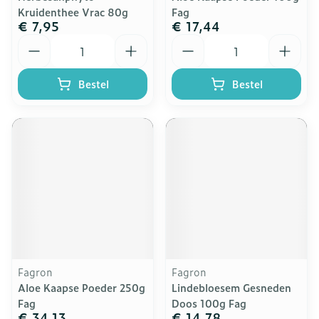
Kruidenthee Vrac 80g
Fag
€ 7,95
€ 17,44
Aantal
Aantal
Bestel
Bestel
Fagron
Fagron
Aloe Kaapse Poeder 250g
Lindebloesem Gesneden
Fag
Doos 100g Fag
€ 34,13
€ 14,78