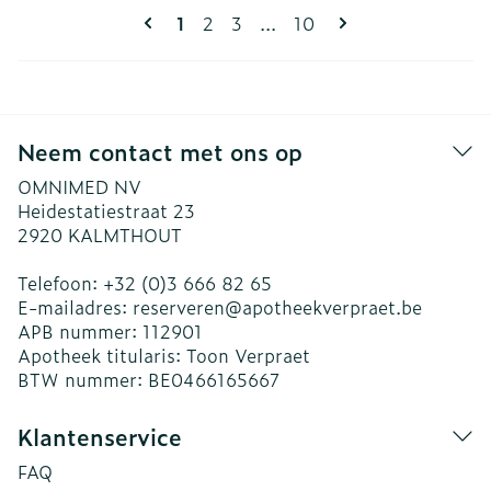
Pagina's
U lees momenteel pagina
Pagina
Pagina
Pagina
1
2
3
...
10
Neem contact met ons op
OMNIMED NV
Heidestatiestraat 23
2920
KALMTHOUT
Telefoon:
+32 (0)3 666 82 65
E-mailadres:
reserveren@
apotheekverpraet.be
APB nummer:
112901
Apotheek titularis:
Toon Verpraet
BTW nummer:
BE0466165667
Klantenservice
FAQ