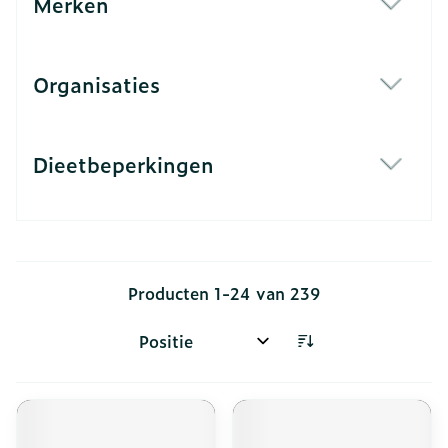
Merken
filter
Organisaties
filter
Dieetbeperkingen
filter
Producten
1
-
24
van
239
Sorteer op: