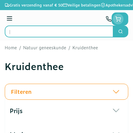
Ga naar de inhoud
Gratis verzending vanaf € 50
Veilige betalingen
Apothekersadv
Menu
Zoek
Product, merk, categorie...
Home
/
Natuur geneeskunde
/
Kruidenthee
Kruidenthee
Filteren
Doorgaan naar productlijst
Prijs
filter