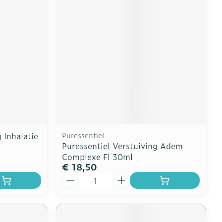
erende
Parfums en
geurproducten
 Inhalatie
Puressentiel
Puressentiel Verstuiving Adem
Complexe Fl 30ml
€ 18,50
CBD
Aantal