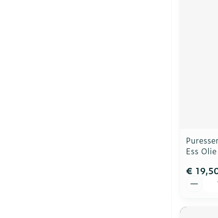
Puressen
Ess Oli
€ 19,5
Aantal