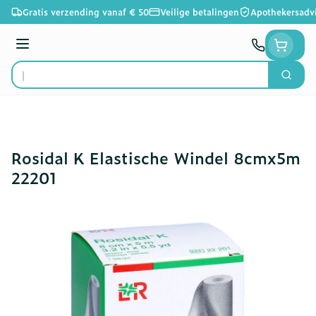
Ga naar de inhoud
Gratis verzending vanaf € 50
Veilige betalingen
Apothekersadv
Menu
Zoek
Product, merk, categorie...
Rosidal K Elastische Windel 8cmx5m
22201