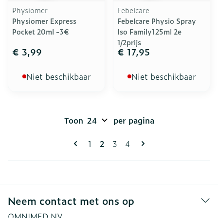
Physiomer
Febelcare
Physiomer Express
Febelcare Physio Spray
Pocket 20ml -3€
Iso Family125ml 2e
1/2prijs
€ 3,99
€ 17,95
Niet beschikbaar
Niet beschikbaar
Toon
per pagina
Pagina's
U lees momenteel pagina
Pagina
Pagina
Pagina
1
2
3
4
Neem contact met ons op
OMNIMED NV