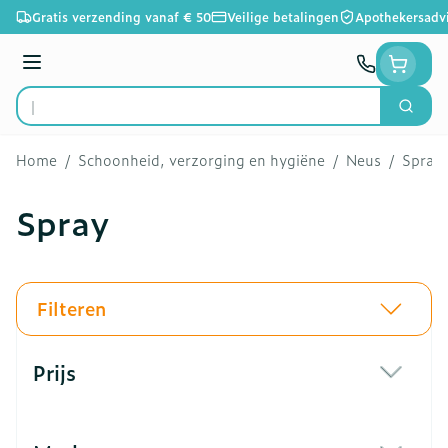
Ga naar de inhoud
Gratis verzending vanaf € 50
Veilige betalingen
Apothekersadv
Menu
Zoek
Product, merk, categorie...
Home
/
Schoonheid, verzorging en hygiëne
/
Neus
/
Spray
Spray
Filteren
Doorgaan naar productlijst
Prijs
filter