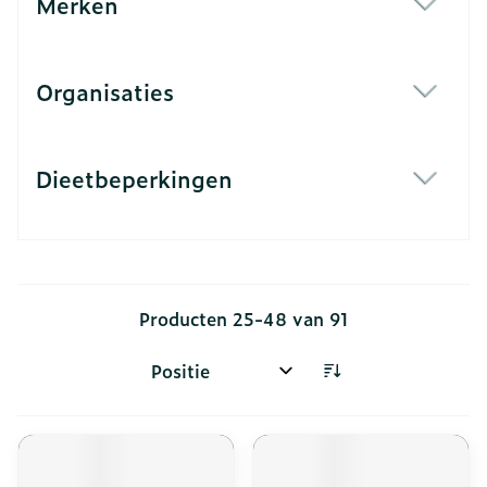
Merken
filter
Organisaties
filter
Dieetbeperkingen
filter
Producten
25
-
48
van
91
Sorteer op: