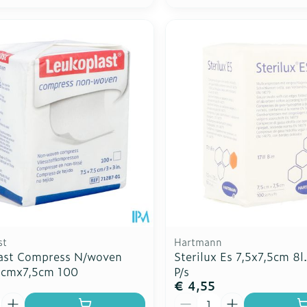
st
Hartmann
ast Compress N/woven
Sterilux Es 7,5x7,5cm 8l
,5cmx7,5cm 100
P/s
€ 4,55
Aantal