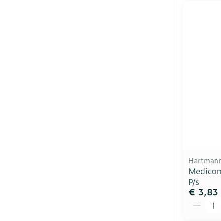
Hartman
Medicom
P/s
€ 3,83
Aantal