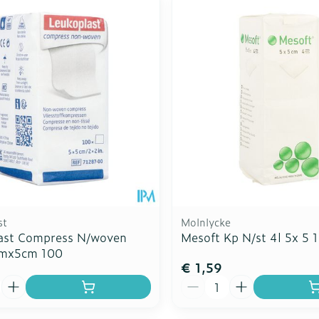
st
Molnlycke
ast Compress N/woven
Mesoft Kp N/st 4l 5x 5 
cmx5cm 100
€ 1,59
Aantal