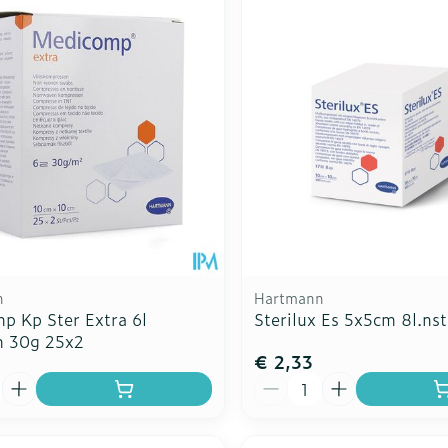
Toon meer
Toon meer
ddelen
Haar
rging
Supplementen
Insectenw
n
Mondmaskers
middelen
nissen
d -
uid
id
n
Hartmann
p Kp Ster Extra 6l
Sterilux Es 5x5cm 8l.nst
 30g 25x2
€ 2,33
Zelfbruiner
Scheren
Aantal