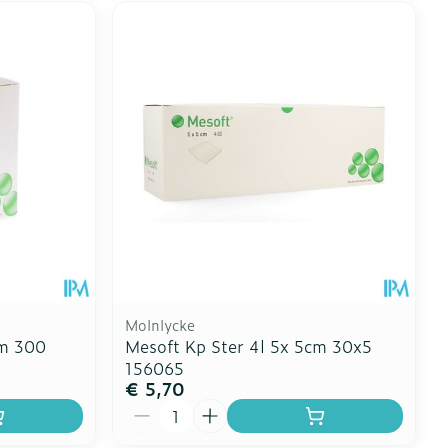
Molnlycke
cm 300
Mesoft Kp Ster 4l 5x 5cm 30x5
156065
€ 5,70
Aantal