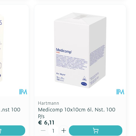
Hartmann
l.nst 100
Medicomp 10x10cm 6l. Nst. 100
P/s
€ 6,11
Aantal