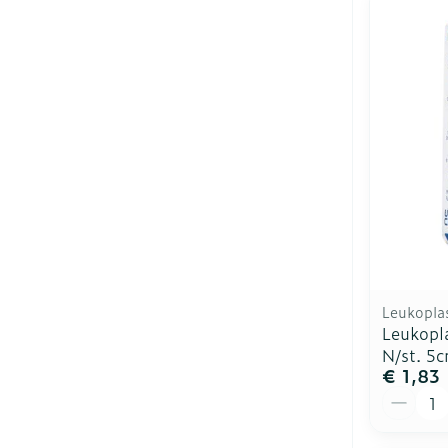
Leukopla
Leukopl
N/st. 5
€ 1,83
Aantal