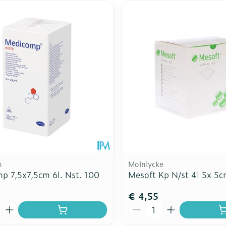
n
Molnlycke
p 7,5x7,5cm 6l. Nst. 100
Mesoft Kp N/st 4l 5x 5
€ 4,55
Aantal