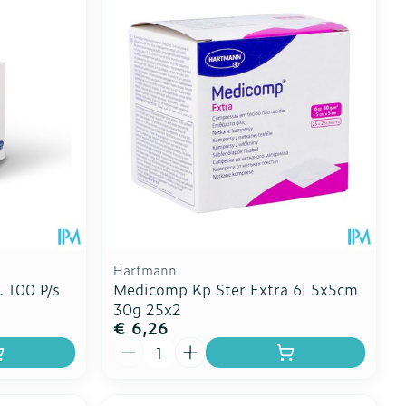
Toon meer
erende
Parfums en
geurproducten
Hartmann
. 100 P/s
Medicomp Kp Ster Extra 6l 5x5cm
30g 25x2
€ 6,26
CBD
Aantal