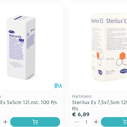
n
Hartmann
 Es 5x5cm 12l.nst. 100 P/s
Sterilux Es 7,5x7,5cm 12
P/s
€ 6,89
Aantal