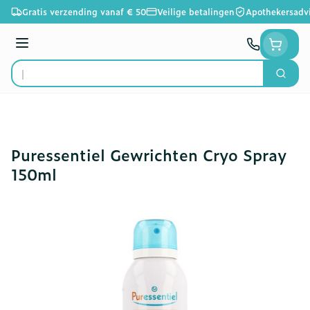
Ga naar de inhoud
Gratis verzending vanaf € 50
Veilige betalingen
Apothekersadv
Menu
Zoek
Product, merk, categorie...
Puressentiel Gewrichten Cryo Spray
150ml