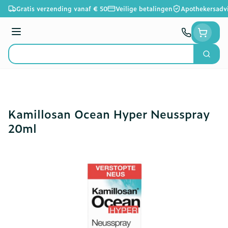
Ga naar de inhoud
Gratis verzending vanaf € 50
Veilige betalingen
Apothekersadv
Menu
Zoek
Product, merk, categorie...
Kamillosan Ocean Hyper Neusspray
20ml