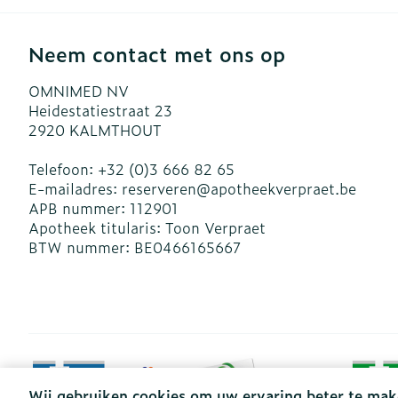
Neem contact met ons op
OMNIMED NV
Heidestatiestraat 23
2920
KALMTHOUT
Telefoon:
+32 (0)3 666 82 65
E-mailadres:
reserveren@
apotheekverpraet.be
APB nummer:
112901
Apotheek titularis:
Toon Verpraet
BTW nummer:
BE0466165667
Wij gebruiken cookies om uw ervaring beter te mak