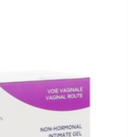
Toon meer
C - 25°C)
erende
Parfums en
geurproducten
CBD