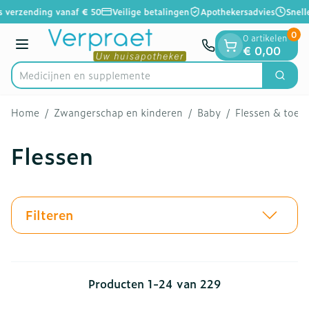
Dia 1 van 1
Ga naar de inhoud
s verzending vanaf € 50
Veilige betalingen
Apothekersadvies
Snelle
0
0 artikelen
Menu
€ 0,00
Medic
Zoek
Product, merk, categorie...
Home
/
Zwangerschap en kinderen
/
Baby
/
Flessen & toeb
Flessen
Filteren
Producten
1
-
24
van
229