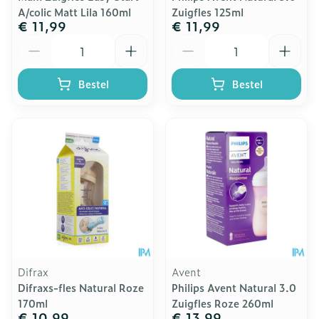
A/colic Matt Lila 160ml
Zuigfles 125ml
€ 11,99
€ 11,99
Aantal
Aantal
Bestel
Bestel
Difrax
Avent
Difraxs-fles Natural Roze
Philips Avent Natural 3.0
170ml
Zuigfles Roze 260ml
€ 10,99
€ 13,99