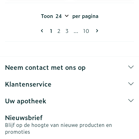
Toon
per pagina
Pagina's
U lees momenteel pagina
Pagina
Pagina
Pagina
1
2
3
...
10
Neem contact met ons op
Klantenservice
Uw apotheek
Nieuwsbrief
Blijf op de hoogte van nieuwe producten en
promoties