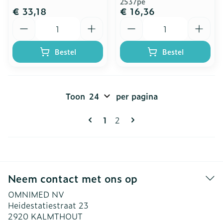
2537pe
€ 33,18
€ 16,36
Aantal
Aantal
Bestel
Bestel
Toon
per pagina
Pagina's
U lees momenteel pagina
Pagina
1
2
Neem contact met ons op
OMNIMED NV
Heidestatiestraat 23
2920
KALMTHOUT