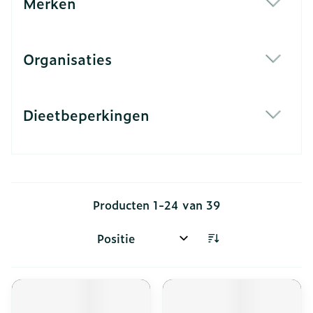
Merken
filter
Organisaties
filter
Dieetbeperkingen
filter
Producten
1
-
24
van
39
Sorteer op: