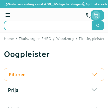
Ga naar de inhoud
Gratis verzending vanaf € 50
Veilige betalingen
Apothekersadv
Menu
Zoek
Product, merk, categorie...
Home
/
Thuiszorg en EHBO
/
Wondzorg
/
Fixatie, pleisters
Oogpleister
Filteren
Doorgaan naar productlijst
Prijs
filter