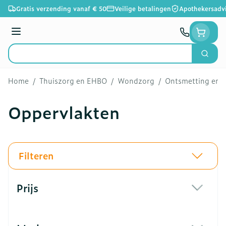
Ga naar de inhoud
Gratis verzending vanaf € 50
Veilige betalingen
Apothekersadv
Menu
Zoek
Product, merk, categorie...
Home
/
Thuiszorg en EHBO
/
Wondzorg
/
Ontsmetting en R
Oppervlakten
Filteren
Doorgaan naar productlijst
Prijs
filter