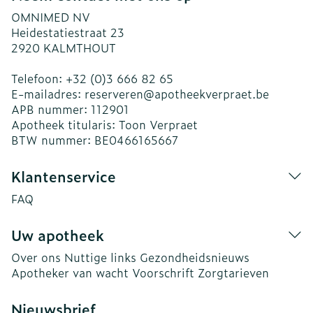
OMNIMED NV
Heidestatiestraat 23
2920
KALMTHOUT
Telefoon:
+32 (0)3 666 82 65
E-mailadres:
reserveren@
apotheekverpraet.be
APB nummer:
112901
Apotheek titularis:
Toon Verpraet
BTW nummer:
BE0466165667
Klantenservice
FAQ
Uw apotheek
Over ons
Nuttige links
Gezondheidsnieuws
Apotheker van wacht
Voorschrift
Zorgtarieven
Nieuwsbrief