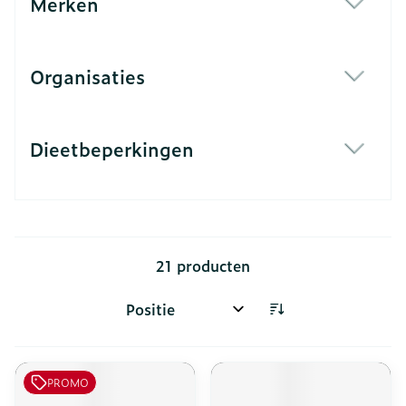
Merken
filter
Organisaties
filter
Dieetbeperkingen
filter
21
producten
Sorteer op:
PROMO