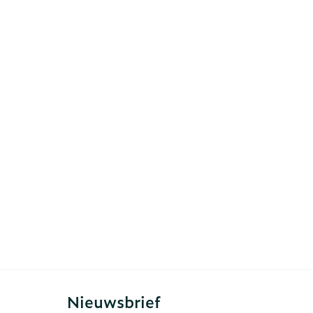
erende
Parfums en
geurproducten
CBD
Nieuwsbrief