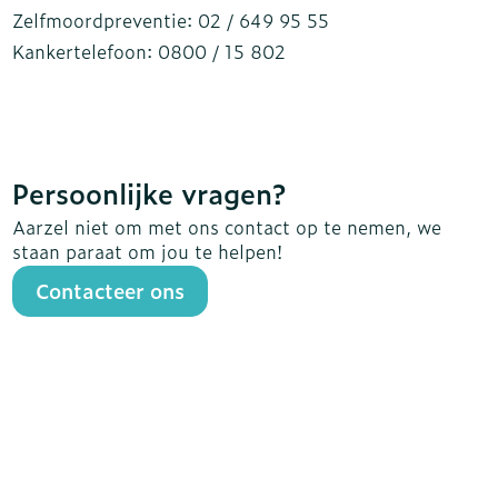
s
Bed
Zelfmoordpreventie: 02 / 649 95 55
Doorliggen - decubitis
Kankertelefoon: 0800 / 15 802
ing zon
Toon meer
Kinder- en jongerentelefoon: 102
gie
Urinewegen
Antigifcentrum: 070 / 245 245
Belgische BrandwondenStichting: 02 / 649 65 89
eid, spanning
Stoppen met roken
Persoonlijke vragen?
t en intieme
en
Gezichtsreiniging -
Instrumenten
Aarzel niet om met ons contact op te nemen, we
 -
ontschminken
staan paraat om jou te helpen!
che
Anti tumor middelen
 en
Reinigingsmelk, - crème,
Contacteer ons
tie
-olie en gel
Anesthesie
ijn
Tonic - lotion
rzorging
Micellair water
ie
Diverse
Specifiek voor de ogen
oet
geneesmiddelen
Toon meer