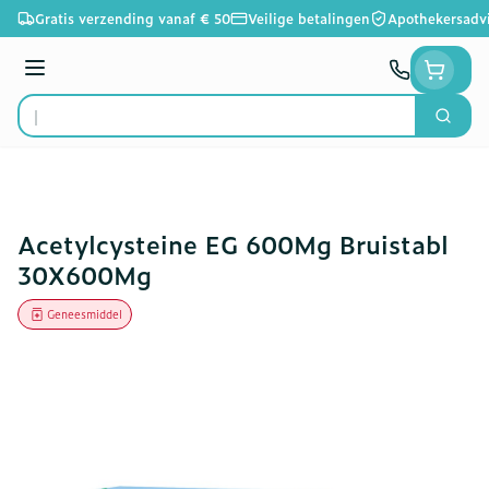
Ga naar de inhoud
Gratis verzending vanaf € 50
Veilige betalingen
Apothekersadv
Menu
Zoek
Product, merk, categorie...
Acetylcysteine EG 600Mg Bruistabl
30X600Mg
Geneesmiddel