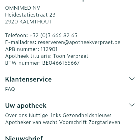
OMNIMED NV
Heidestatiestraat 23
2920
KALMTHOUT
Telefoon:
+32 (0)3 666 82 65
E-mailadres:
reserveren@
apotheekverpraet.be
APB nummer:
112901
Apotheek titularis:
Toon Verpraet
BTW nummer:
BE0466165667
Klantenservice
FAQ
Uw apotheek
Over ons
Nuttige links
Gezondheidsnieuws
Apotheker van wacht
Voorschrift
Zorgtarieven
Nieuwsbrief