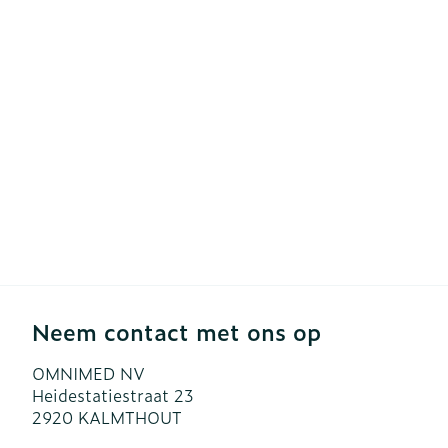
Diergeneesmi
Gezichtsverzo
Pillendozen e
accessoires
Pigmentstoor
Gevoelige hui
geïrriteerde h
Gemengde hu
Doffe huid
Toon meer
Neem contact met ons op
Snurken
OMNIMED NV
Heidestatiestraat 23
2920
KALMTHOUT