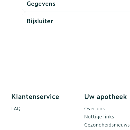
Gegevens
ddelen
Haar
rging
Supplementen
Insectenw
Bijsluiter
n
Mondmaskers
middelen
nissen
d -
uid
id
Klantenservice
Uw apotheek
Zelfbruiner
Scheren
FAQ
Over ons
Nuttige links
Gezondheidsnieuws