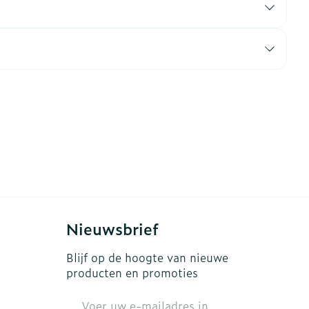
erende
Parfums en
geurproducten
Nieuwsbrief
CBD
Blijf op de hoogte van nieuwe
producten en promoties
E-mail adres