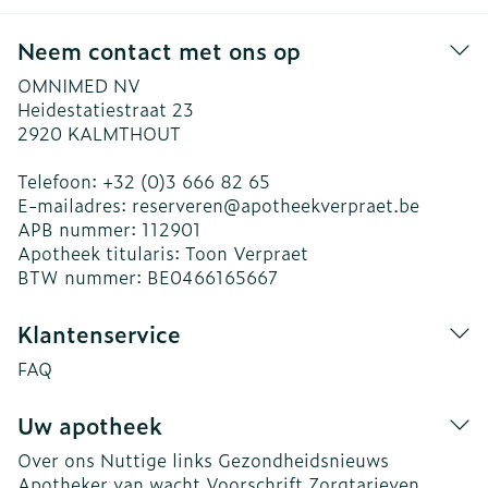
Neem contact met ons op
OMNIMED NV
Heidestatiestraat 23
2920
KALMTHOUT
Telefoon:
+32 (0)3 666 82 65
E-mailadres:
reserveren@
apotheekverpraet.be
APB nummer:
112901
Apotheek titularis:
Toon Verpraet
BTW nummer:
BE0466165667
Klantenservice
FAQ
Uw apotheek
Over ons
Nuttige links
Gezondheidsnieuws
Apotheker van wacht
Voorschrift
Zorgtarieven