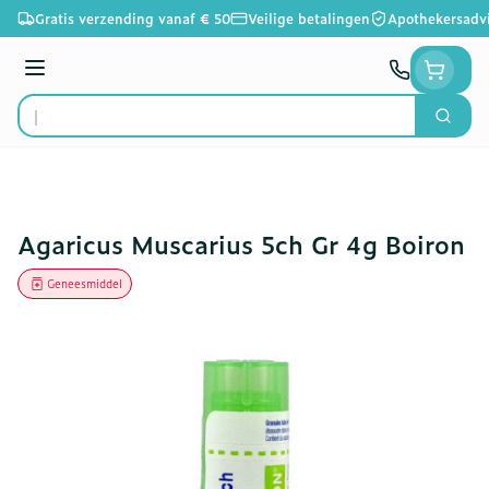
Ga naar de inhoud
Gratis verzending vanaf € 50
Veilige betalingen
Apothekersadv
Menu
Zoek
Product, merk, categorie...
Agaricus Muscarius 5ch Gr 4g Boiron
Geneesmiddel