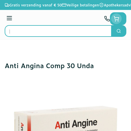
Ga naar de inhoud
Gratis verzending vanaf € 50
Veilige betalingen
Apothekersadv
Menu
Zoek
Product, merk, categorie...
Anti Angina Comp 30 Unda