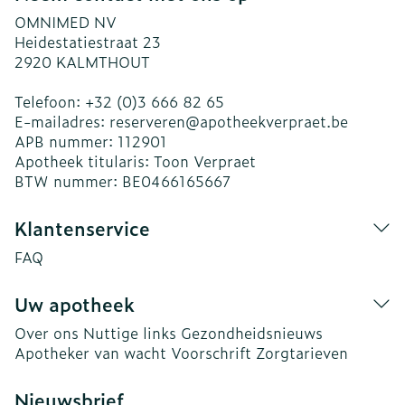
OMNIMED NV
Heidestatiestraat 23
2920
KALMTHOUT
Telefoon:
+32 (0)3 666 82 65
E-mailadres:
reserveren@
apotheekverpraet.be
APB nummer:
112901
Apotheek titularis:
Toon Verpraet
BTW nummer:
BE0466165667
Klantenservice
FAQ
Uw apotheek
Over ons
Nuttige links
Gezondheidsnieuws
Apotheker van wacht
Voorschrift
Zorgtarieven
Nieuwsbrief