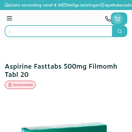
Ga naar de inhoud
Gratis verzending vanaf € 50
Veilige betalingen
Apothekersadv
Menu
Zoek
Product, merk, categorie...
Aspirine Fasttabs 500mg Filmomh
Tabl 20
Geneesmiddel