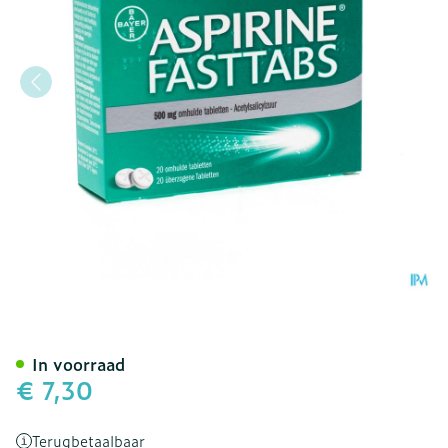
Aspirine Fasttabs 500mg 
In voorraad
€ 7,30
Terugbetaalbaar