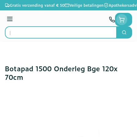
Ga naar de inhoud
Gratis verzending vanaf € 50
Veilige betalingen
Apothekersadv
Menu
Zoek
Product, merk, categorie...
Botapad 1500 Onderleg Bge 120x
70cm