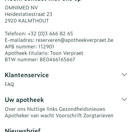
OMNIMED NV
Heidestatiestraat 23
2920
KALMTHOUT
Telefoon:
+32 (0)3 666 82 65
E-mailadres:
reserveren@
apotheekverpraet.be
APB nummer:
112901
Apotheek titularis:
Toon Verpraet
BTW nummer:
BE0466165667
Klantenservice
FAQ
Uw apotheek
Over ons
Nuttige links
Gezondheidsnieuws
Apotheker van wacht
Voorschrift
Zorgtarieven
Nieuwsbrief