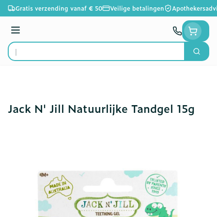
Ga naar de inhoud
Gratis verzending vanaf € 50
Veilige betalingen
Apothekersadv
Menu
Zoek
Product, merk, categorie...
Jack N' Jill Natuurlijke Tandgel 15g