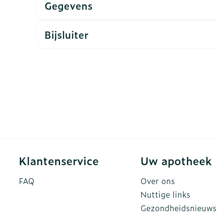
Gegevens
ddelen
Haar
rging
Supplementen
Insectenw
Bijsluiter
n
Mondmaskers
middelen
nissen
d -
uid
id
Klantenservice
Uw apotheek
Zelfbruiner
Scheren
FAQ
Over ons
Nuttige links
Gezondheidsnieuws