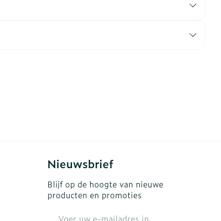
erende
Parfums en
geurproducten
Nieuwsbrief
CBD
Blijf op de hoogte van nieuwe
producten en promoties
E-mail adres