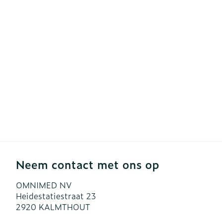
Diergeneesmi
Gezichtsverzo
Pillendozen e
accessoires
Pigmentstoor
Gevoelige hui
geïrriteerde h
Gemengde hu
Doffe huid
Toon meer
Neem contact met ons op
Snurken
OMNIMED NV
Heidestatiestraat 23
2920
KALMTHOUT