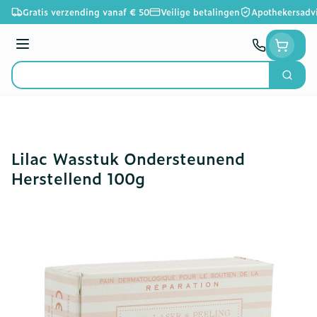
Ga naar de inhoud
Gratis verzending vanaf € 50
Veilige betalingen
Apothekersadv
Menu
Zoek
Product, merk, categorie...
Lilac Wasstuk Ondersteunend
Herstellend 100g