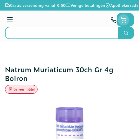
Ga naar de inhoud
Gratis verzending vanaf € 50
Veilige betalingen
Apothekersadv
Menu
Zoek
Product, merk, categorie...
Natrum Muriaticum 30ch Gr 4g
Boiron
Geneesmiddel