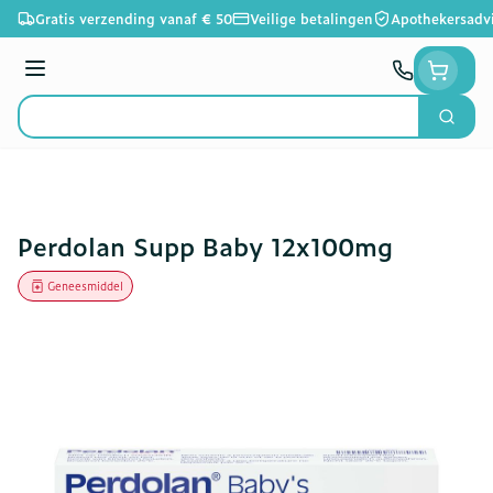
Ga naar de inhoud
Gratis verzending vanaf € 50
Veilige betalingen
Apothekersadv
Menu
Zoek
Product, merk, categorie...
Perdolan Supp Baby 12x100mg
Geneesmiddel