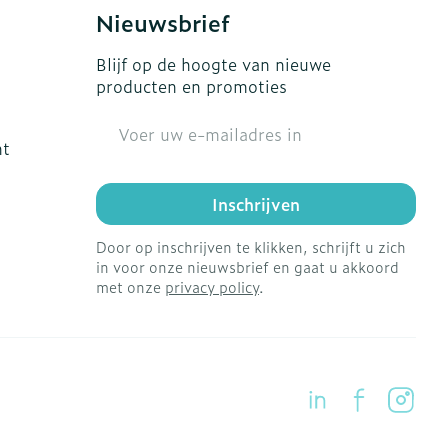
s
Bed
Nieuwsbrief
Doorliggen - decubitis
ing zon
Blijf op de hoogte van nieuwe
Toon meer
gie
Urinewegen
producten en promoties
E-mail adres
eid, spanning
Stoppen met roken
ht
t en intieme
en
Gezichtsreiniging -
Instrumenten
Inschrijven
 -
ontschminken
che
Anti tumor middelen
Door op inschrijven te klikken, schrijft u zich
 en
Reinigingsmelk, - crème,
in voor onze nieuwsbrief en gaat u akkoord
tie
-olie en gel
met onze
privacy policy
.
Anesthesie
ijn
Tonic - lotion
rzorging
Micellair water
ie
Diverse
Specifiek voor de ogen
oet
geneesmiddelen
Toon meer