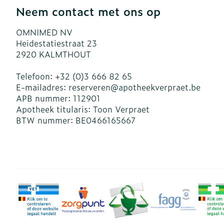
Blaren
Neem contact met ons op
Zuurstof
Eelt
OMNIMED NV
Ademhalingsst
Eksteroog - l
Heidestatiestraat 23
2920
KALMTHOUT
Toon meer
Spieren en ge
Telefoon:
+32 (0)3 666 82 65
E-mailadres:
reserveren@
apotheekverpraet.be
APB nummer:
112901
Specifiek vo
Naalden en sp
Apotheek titularis:
Toon Verpraet
Infecties
BTW nummer:
BE0466165667
Lichaamsverz
Spuiten
Deodorant
Oplossing voor
Gezichtsverzo
Naalden
Luizen
Naalden voor 
- pennaalden
Diagnostica
Toon meer