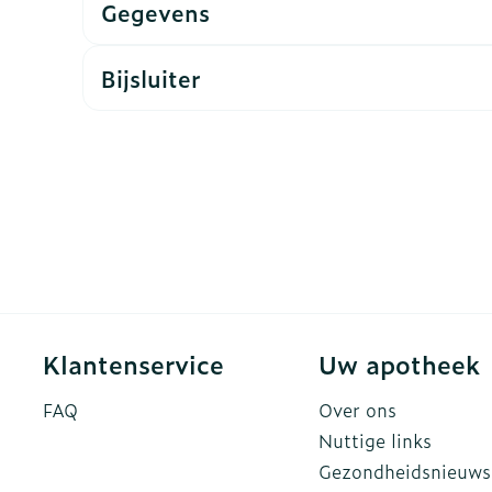
Gegevens
ddelen
Haar
rging
Supplementen
Insectenw
Bijsluiter
n
Mondmaskers
middelen
nissen
d -
uid
id
Klantenservice
Uw apotheek
Zelfbruiner
Scheren
FAQ
Over ons
Nuttige links
Gezondheidsnieuws