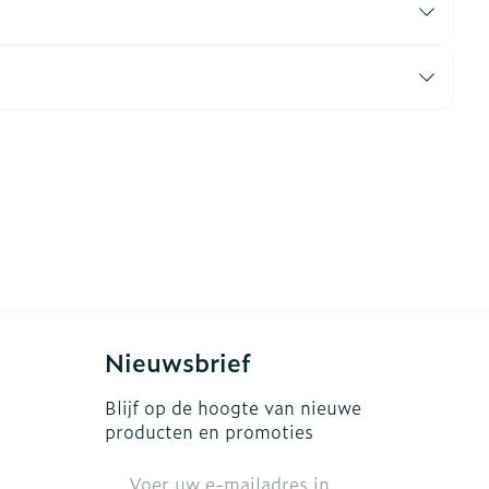
erende
Parfums en
geurproducten
Nieuwsbrief
CBD
Blijf op de hoogte van nieuwe
producten en promoties
E-mail adres