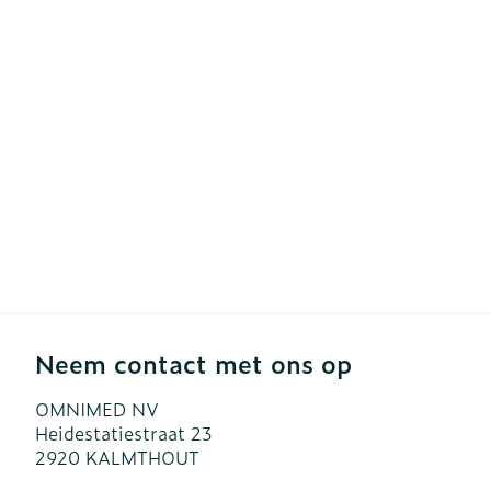
Diergeneesmi
Gezichtsverzo
Pillendozen e
accessoires
Pigmentstoor
Gevoelige hui
geïrriteerde h
Gemengde hu
Doffe huid
Toon meer
Neem contact met ons op
Snurken
OMNIMED NV
Heidestatiestraat 23
2920
KALMTHOUT