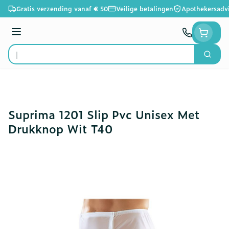
Ga naar de inhoud
Gratis verzending vanaf € 50
Veilige betalingen
Apothekersadv
Menu
Zoek
Product, merk, categorie...
Suprima 1201 Slip Pvc Unisex Met
Drukknop Wit T40