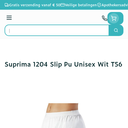
Ga naar de inhoud
Gratis verzending vanaf € 50
Veilige betalingen
Apothekersadv
Menu
Zoek
Product, merk, categorie...
Suprima 1204 Slip Pu Unisex Wit T56