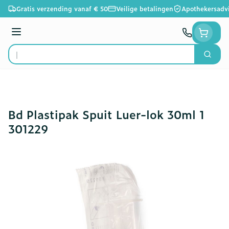
Ga naar de inhoud
Gratis verzending vanaf € 50
Veilige betalingen
Apothekersadv
Menu
Zoek
Product, merk, categorie...
Bd Plastipak Spuit Luer-lok 30ml 1
301229