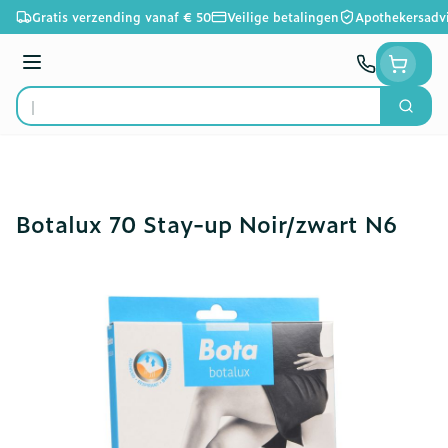
Ga naar de inhoud
Gratis verzending vanaf € 50
Veilige betalingen
Apothekersadv
Menu
Zoek
Product, merk, categorie...
Botalux 70 Stay-up Noir/zwart N6