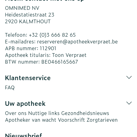
OMNIMED NV
Heidestatiestraat 23
2920
KALMTHOUT
Telefoon:
+32 (0)3 666 82 65
E-mailadres:
reserveren@
apotheekverpraet.be
APB nummer:
112901
Apotheek titularis:
Toon Verpraet
BTW nummer:
BE0466165667
Klantenservice
FAQ
Uw apotheek
Over ons
Nuttige links
Gezondheidsnieuws
Apotheker van wacht
Voorschrift
Zorgtarieven
Nieuwsbrief