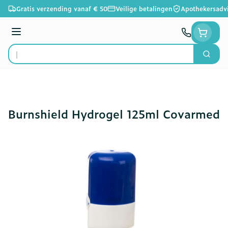
Ga naar de inhoud
Gratis verzending vanaf € 50
Veilige betalingen
Apothekersadv
Menu
Zoek
Product, merk, categorie...
Burnshield Hydrogel 125ml Covarmed