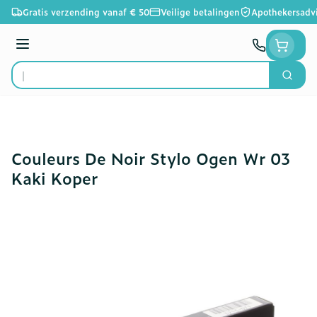
Ga naar de inhoud
Gratis verzending vanaf € 50
Veilige betalingen
Apothekersadv
Menu
Zoek
Product, merk, categorie...
Couleurs De Noir Stylo Ogen Wr 03
Kaki Koper