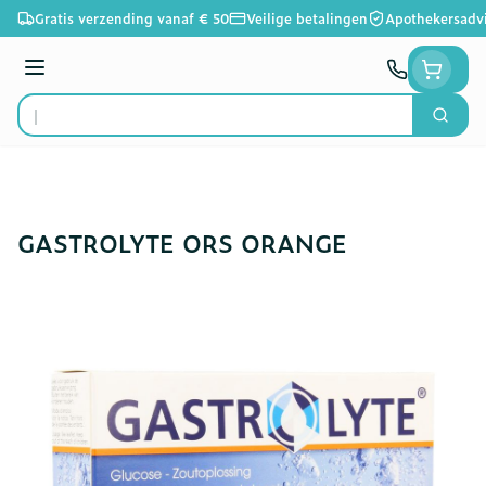
Ga naar de inhoud
Gratis verzending vanaf € 50
Veilige betalingen
Apothekersadv
Menu
Zoek
Product, merk, categorie...
GASTROLYTE ORS ORANGE