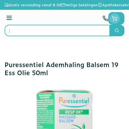
Ga naar de inhoud
Gratis verzending vanaf € 50
Veilige betalingen
Apothekersadv
Menu
Zoek
Product, merk, categorie...
Puressentiel Ademhaling Balsem 19
Ess Olie 50ml