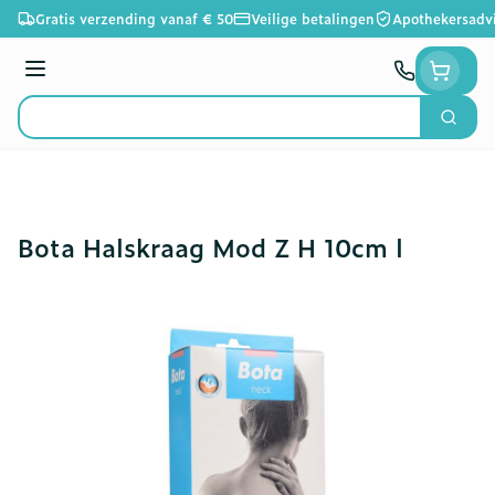
Ga naar de inhoud
Gratis verzending vanaf € 50
Veilige betalingen
Apothekersadv
Menu
Zoek
Product, merk, categorie...
Bota Halskraag Mod Z H 10cm l