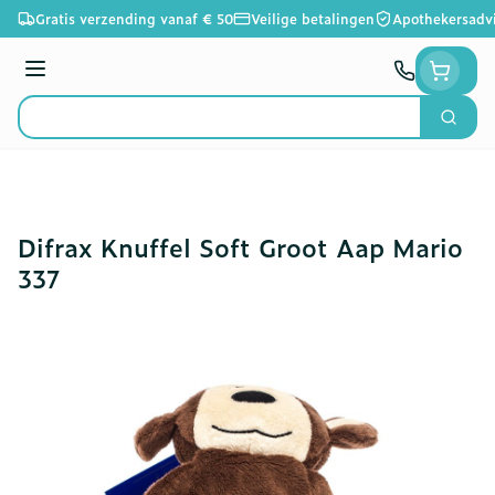
Ga naar de inhoud
Gratis verzending vanaf € 50
Veilige betalingen
Apothekersadv
Menu
Zoek
Product, merk, categorie...
Difrax Knuffel Soft Groot Aap Mario
337