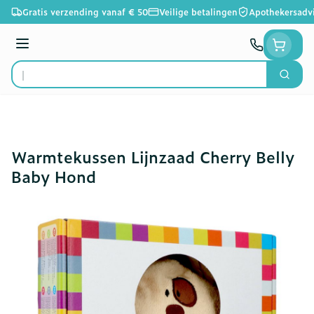
Ga naar de inhoud
Gratis verzending vanaf € 50
Veilige betalingen
Apothekersadv
Menu
Zoek
Product, merk, categorie...
Warmtekussen Lijnzaad Cherry Belly
Baby Hond